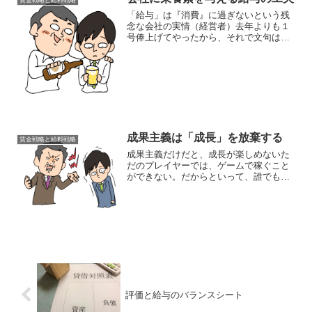
「給与」は『消費』に過ぎないという残
念な会社の実情（経営者）去年よりも１
号俸上げてやったから、それで文句はな
いだろう（社員）去年よりも１号俸上が
ったから納得だこれはあまり良いとは言
えなさそうな関係です。以前紹介した、
イーブンで無機質な関係性...
成果主義は「成長」を放棄する
賃金戦略と給料戦略
成果主義だけだと、成長が楽しめないた
だのプレイヤーでは、ゲームで稼ぐこと
ができない。だからといって、誰でも簡
単にプロゲーマーや人気ユーチューバ―
になれるわけではないので、結局ゲーム
とは趣味や時間つぶし目的の消費対象に
なります。「お金に対する...
評価と給与のバランスシート